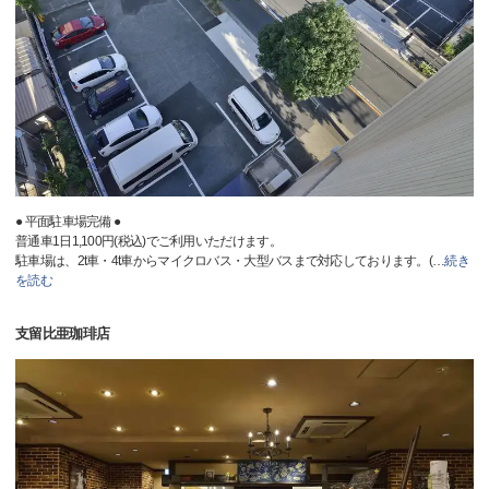
● 平面駐車場完備 ●
普通車1日1,100円(税込)でご利用いただけます。
駐車場は、2t車・4t車からマイクロバス・大型バスまで対応しております。(
…
続き
を読む
支留比亜珈琲店