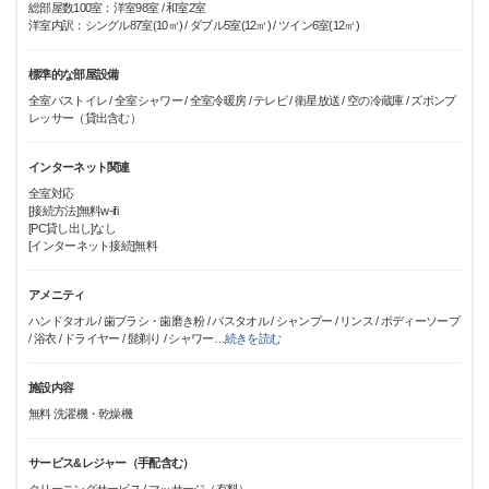
総部屋数100室：洋室98室 / 和室2室
洋室内訳：シングル87室(10㎡) / ダブル5室(12㎡) / ツイン6室(12㎡)
標準的な部屋設備
全室バストイレ / 全室シャワー / 全室冷暖房 / テレビ / 衛星放送 / 空の冷蔵庫 / ズボンプ
レッサー（貸出含む）
インターネット関連
全室対応
[接続方法]無料w-ifi
[PC貸し出し]なし
[インターネット接続]無料
アメニティ
ハンドタオル / 歯ブラシ・歯磨き粉 / バスタオル / シャンプー / リンス / ボディーソープ
/ 浴衣 / ドライヤー / 髭剃り / シャワー
…
続きを読む
施設内容
無料 洗濯機・乾燥機
サービス&レジャー（手配含む）