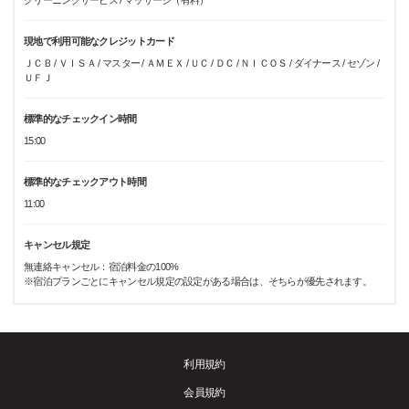
クリーニングサービス / マッサージ（有料）
現地で利用可能なクレジットカード
ＪＣＢ / ＶＩＳＡ / マスター / ＡＭＥＸ / ＵＣ / ＤＣ / ＮＩＣＯＳ / ダイナース / セゾン /
ＵＦＪ
標準的なチェックイン時間
15:00
標準的なチェックアウト時間
11:00
キャンセル規定
無連絡キャンセル：宿泊料金の100%
※宿泊プランごとにキャンセル規定の設定がある場合は、そちらが優先されます。
利用規約
会員規約