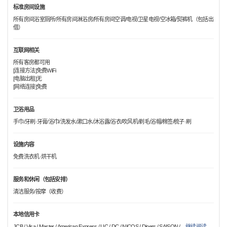
标准房间设施
所有房间浴室厕所/所有房间淋浴房/所有房间空调/电视/卫星电视/空冰箱/熨裤机（包括出
借）
互联网相关
所有客房都可用
[连接方法]免费WiFi
[电脑出租]无
[网络连接]免费
卫浴用品
手巾/牙刷·牙膏/浴巾/洗发水/漱口水/沐浴露/浴衣/吹风机/剃毛/浴帽/棉签/梳子·刷
设施内容
免费洗衣机·烘干机
服务和休闲（包括安排）
清洁服务/按摩（收费）
本地信用卡
JCB / Visa / Master / American Express / UC / DC / NICOS / Diners / SAISON /
…
继续阅读