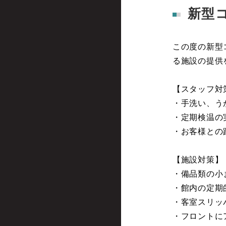
新型
この度の新型
る施設の提供
【スタッフ対
・手洗い、う
・定期検温の
・お客様との
【施設対策】
・備品類の小
・館内の定期
・客室スリッ
・フロントに