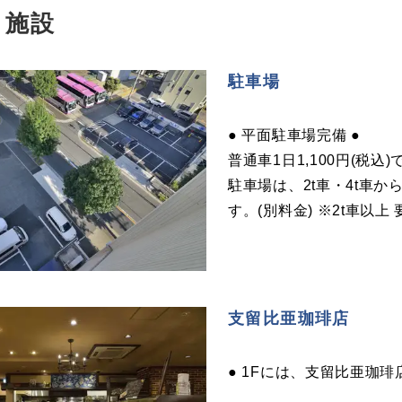
・施設
駐車場
● 平面駐車場完備 ●
普通車1日1,100円(税
駐車場は、2t車・4t車
す。(別料金) ※2t車以上
支留比亜珈琲店
● 1Fには、支留比亜珈琲店