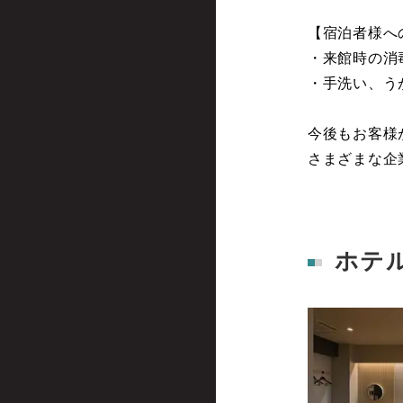
【宿泊者様へ
・来館時の消
・手洗い、う
今後もお客様
さまざまな企
ホテ